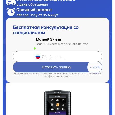
в день обращения
Срочный ремонт
плеера Sony от 35 минут
Бесплатная консультация со
специалистом
Матвей Зимин
Главный мастер сервисного центра
Оставить заявку
Нажимая на кнопку "Оставить заявку" Вы соглашаетесь c
политикой
конфиденциальности