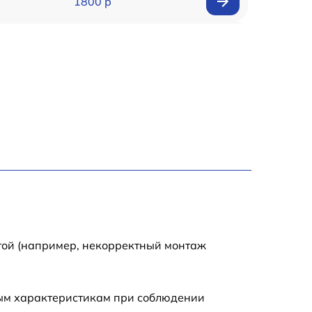
1800 р
1500 р
1600 р
800 р
1450 р
1400 р
1800 р
той (например, некорректный монтаж
ным характеристикам при соблюдении