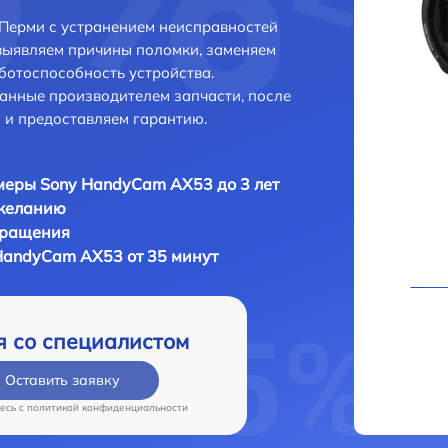
Перми с устранением неисправностей
выявляем причины поломки, заменяем
ботоспособность устройства.
анные производителем запчасти, после
 и предоставляем гарантию.
еры Sony HandyCam AX53 до 3 лет
 желанию
бращения
HandyCam AX53 от 35 минут
я со специалистом
Оставить заявку
есь c
политикой конфиденциальности