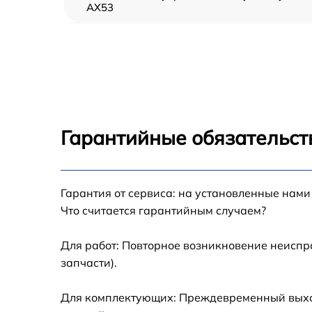
AX53
Замена контроллера питания Sony
HandyCam AX53
Замена дисплея (экрана) Sony HandyCam
AX53
Замена аккумулятора Sony HandyCam AX5
Гарантийные обязательст
Замена микрофона Sony HandyCam AX53
Замена кнопки включения Sony HandyCam
Гарантия от сервиса: на установленные нами
AX53
Что считается гарантийным случаем?
Замена шлейфа фокусировки Sony
HandyCam AX53
Для работ: Повторное возникновение неиспр
запчасти).
Для комплектующих: Преждевременный выход 