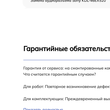
Замена аудиоразъема Sony KDL-46EX520
Замена USB порта Sony KDL-46EX520
Замена разъёмов (HDMI, DVI, Дисплей
порта) Sony KDL-46EX520
Замена модуля Wi-Fi Sony KDL-46EX520
Гарантийные обязательст
Ремонт цепи питания Sony KDL-46EX520
Прошивка блока управления Sony KDL-
Гарантия от сервиса: на смонтированные к
46EX520
Что считается гарантийным случаем?
Замена лампы подсветки Sony KDL-46EX52
Для работ: Повторное возникновение дефект
Замена контроллера Sony KDL-46EX520
Для комплектующих: Преждевременный выход
Показать полностью