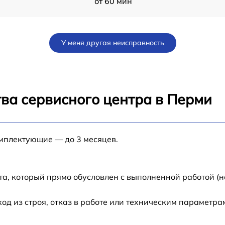
от 60 мин
от 60 мин
У меня другая неисправность
от 60 мин
от 60 мин
ва сервисного центра в Перми
от 60 мин
омплектующие — до 3 месяцев.
от 60 мин
0
от 60 мин
а, который прямо обусловлен с выполненной работой (н
от 60 мин
 из строя, отказ в работе или техническим параметра