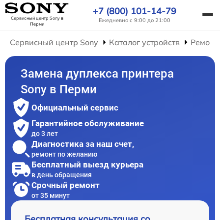
+7 (800) 101-14-79
Сервисный центр Sony
в
Ежедневно с 9:00 до 21:00
Перми
Сервисный центр Sony
Каталог устройств
Ремонт
Замена дуплекса принтера
Sony в Перми
Официальный сервис
Гарантийное обслуживание
до 3 лет
Диагностика за наш счет,
ремонт по желанию
Бесплатный выезд курьера
в день обращения
Срочный ремонт
от 35 минут
Бесплатная консультация со