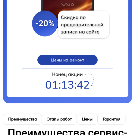
Скидка по
-20%
предварительной
записи на сайте
Цены на ремонт
Конец акции
01:13:40
Преимущества
Этапы работ
Цены
Гарантия
М
Преимущества сервис-