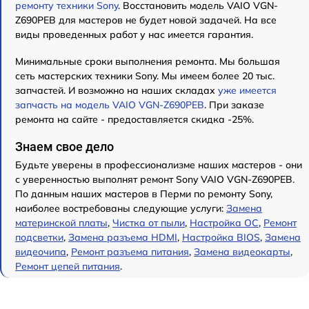
ремонту техники Sony
. Восстановить модель VAIO VGN-
Z690PEB для мастеров не будет новой задачей. На все
виды проведенных работ у нас имеется гарантия.
Минимальные сроки выполнения ремонта. Мы большая
сеть мастерских техники Sony. Мы имеем более 20 тыс.
запчастей. И возможно на наших складах
уже имеется
запчасть на модель VAIO VGN-Z690PEB
. При заказе
ремонта на сайте - предоставляется скидка -25%.
Знаем свое дело
Будьте уверены в профессионализме наших мастеров - они
с уверенностью выполнят ремонт Sony VAIO VGN-Z690PEB.
По данным наших мастеров в Перми по ремонту Sony,
наиболее востребованы следующие услуги:
Замена
материнской платы
,
Чистка от пыли
,
Настройка ОС
,
Ремонт
подсветки
,
Замена разъема HDMI
,
Настройка BIOS
,
Замена
видеочипа
,
Ремонт разъема питания
,
Замена видеокарты
,
Ремонт цепей питания
.