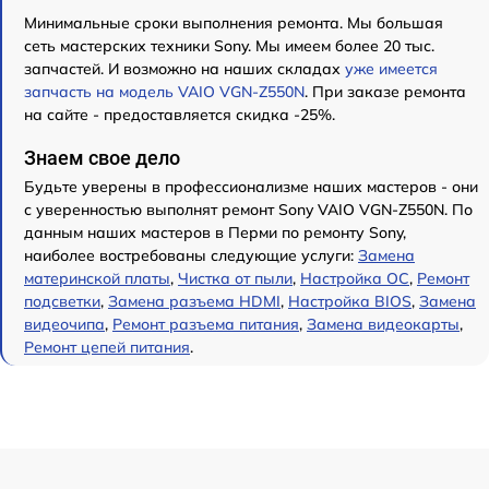
Минимальные сроки выполнения ремонта. Мы большая
сеть мастерских техники Sony. Мы имеем более 20 тыс.
запчастей. И возможно на наших складах
уже имеется
запчасть на модель VAIO VGN-Z550N
. При заказе ремонта
на сайте - предоставляется скидка -25%.
Знаем свое дело
Будьте уверены в профессионализме наших мастеров - они
с уверенностью выполнят ремонт Sony VAIO VGN-Z550N. По
данным наших мастеров в Перми по ремонту Sony,
наиболее востребованы следующие услуги:
Замена
материнской платы
,
Чистка от пыли
,
Настройка ОС
,
Ремонт
подсветки
,
Замена разъема HDMI
,
Настройка BIOS
,
Замена
видеочипа
,
Ремонт разъема питания
,
Замена видеокарты
,
Ремонт цепей питания
.