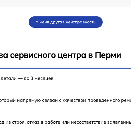
от 70 мин
У меня другая неисправность
от 80 мин
от 80 мин
ва сервисного центра в Перми
от 60 мин
 детали — до 3 месяцев.
от 30 мин
от 70 мин
который напрямую связан с качеством проведенного рем
N-
от 50 мин
из строя, отказ в работе или несоответствие заявлен
от 60 мин