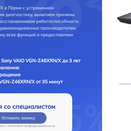
X в Перми с устранением
м диагностику, выявляем причины
восстанавливаем работоспособность
и рекомендованные производителем
рку всех функций и предоставляем
 Sony VAIO VGN-Z46XRN/X до 3 лет
 желанию
бращения
 VGN-Z46XRN/X от 35 минут
я со специалистом
Оставить заявку
есь c
политикой конфиденциальности