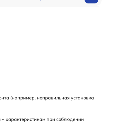
990 р
2600 р
1145 р
990 р
995 р
1050 р
онта (например, неправильная установка
890 р
ным характеристикам при соблюдении
1050 р