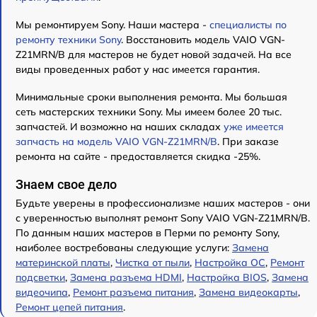
Мы ремонтируем Sony. Наши мастера -
специалисты по
ремонту техники Sony
. Восстановить модель VAIO VGN-
Z21MRN/B для мастеров не будет новой задачей. На все
виды проведенных работ у нас имеется гарантия.
Минимальные сроки выполнения ремонта. Мы большая
сеть мастерских техники Sony. Мы имеем более 20 тыс.
запчастей. И возможно на наших складах
уже имеется
запчасть на модель VAIO VGN-Z21MRN/B
. При заказе
ремонта на сайте - предоставляется скидка -25%.
Знаем свое дело
Будьте уверены в профессионализме наших мастеров - они
с уверенностью выполнят ремонт Sony VAIO VGN-Z21MRN/B.
По данным наших мастеров в Перми по ремонту Sony,
наиболее востребованы следующие услуги:
Замена
материнской платы
,
Чистка от пыли
,
Настройка ОС
,
Ремонт
подсветки
,
Замена разъема HDMI
,
Настройка BIOS
,
Замена
видеочипа
,
Ремонт разъема питания
,
Замена видеокарты
,
Ремонт цепей питания
.