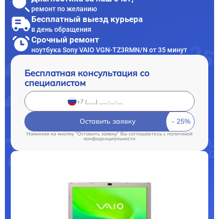
ремонт по желанию
Бесплатный выезд курьера
в день обращения
Срочный ремонт
ноутбука Sony VAIO VGN-TZ3RMN/N от 35 минут
Бесплатная консультация со
специалистом
Оставить заявку
Нажимая на кнопку "Оставить заявку" Вы соглашаетесь c
политикой
конфиденциальности