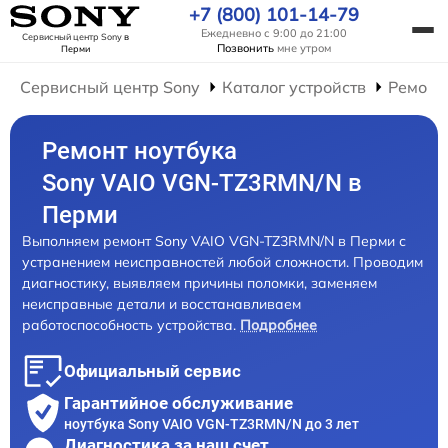
+7 (800) 101-14-79
Ежедневно с 9:00 до 21:00
Сервисный центр Sony
в
Позвонить
мне утром
Перми
Сервисный центр Sony
Каталог устройств
Ремонт
Ремонт ноутбука
Sony VAIO VGN-TZ3RMN/N в
Перми
Выполняем ремонт Sony VAIO VGN-TZ3RMN/N в Перми с
устранением неисправностей любой сложности. Проводим
диагностику, выявляем причины поломки, заменяем
неисправные детали и восстанавливаем
работоспособность устройства.
Подробнее
Официальный сервис
Гарантийное обслуживание
ноутбука Sony VAIO VGN-TZ3RMN/N до 3 лет
Диагностика за наш счет,