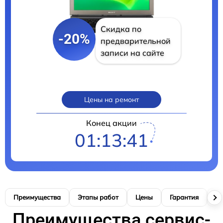
Скидка по
-20%
предварительной
записи на сайте
Цены на ремонт
Конец акции
01:13:40
Преимущества
Этапы работ
Цены
Гарантия
М
Преимущества сервис-