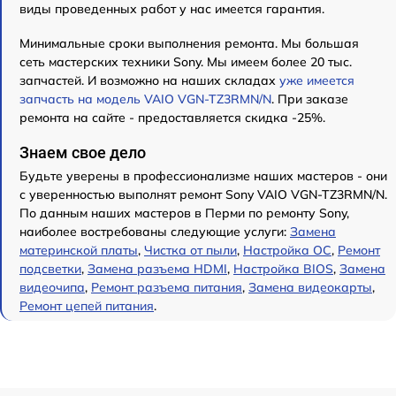
виды проведенных работ у нас имеется гарантия.
Минимальные сроки выполнения ремонта. Мы большая
сеть мастерских техники Sony. Мы имеем более 20 тыс.
запчастей. И возможно на наших складах
уже имеется
запчасть на модель VAIO VGN-TZ3RMN/N
. При заказе
ремонта на сайте - предоставляется скидка -25%.
Знаем свое дело
Будьте уверены в профессионализме наших мастеров - они
с уверенностью выполнят ремонт Sony VAIO VGN-TZ3RMN/N.
По данным наших мастеров в Перми по ремонту Sony,
наиболее востребованы следующие услуги:
Замена
материнской платы
,
Чистка от пыли
,
Настройка ОС
,
Ремонт
подсветки
,
Замена разъема HDMI
,
Настройка BIOS
,
Замена
видеочипа
,
Ремонт разъема питания
,
Замена видеокарты
,
Ремонт цепей питания
.