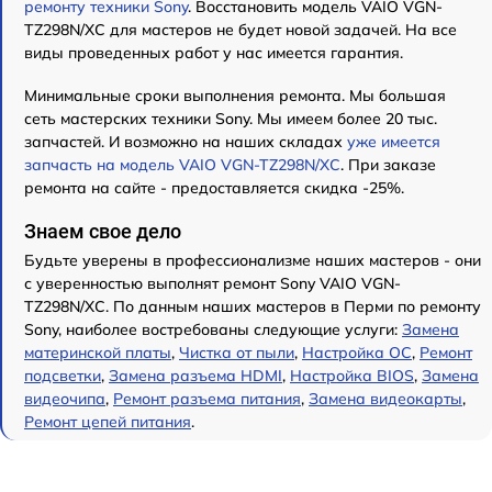
ремонту техники Sony
. Восстановить модель VAIO VGN-
TZ298N/XC для мастеров не будет новой задачей. На все
виды проведенных работ у нас имеется гарантия.
Минимальные сроки выполнения ремонта. Мы большая
сеть мастерских техники Sony. Мы имеем более 20 тыс.
запчастей. И возможно на наших складах
уже имеется
запчасть на модель VAIO VGN-TZ298N/XC
. При заказе
ремонта на сайте - предоставляется скидка -25%.
Знаем свое дело
Будьте уверены в профессионализме наших мастеров - они
с уверенностью выполнят ремонт Sony VAIO VGN-
TZ298N/XC. По данным наших мастеров в Перми по ремонту
Sony, наиболее востребованы следующие услуги:
Замена
материнской платы
,
Чистка от пыли
,
Настройка ОС
,
Ремонт
подсветки
,
Замена разъема HDMI
,
Настройка BIOS
,
Замена
видеочипа
,
Ремонт разъема питания
,
Замена видеокарты
,
Ремонт цепей питания
.