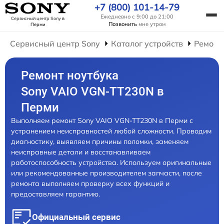
+7 (800) 101-14-79
Ежедневно с 9:00 до 21:00
Сервисный центр Sony
в
Позвонить
мне утром
Перми
Сервисный центр Sony
Каталог устройств
Ремонт
Ремонт ноутбука
Sony VAIO VGN-TT230N в
Перми
Выполняем ремонт Sony VAIO VGN-TT230N в Перми с
устранением неисправностей любой сложности. Проводим
диагностику, выявляем причины поломки, заменяем
неисправные детали и восстанавливаем
работоспособность устройства. Используем оригинальные
или рекомендованные производителем запчасти, после
ремонта выполняем проверку всех функций и
предоставляем гарантию.
Официальный сервис