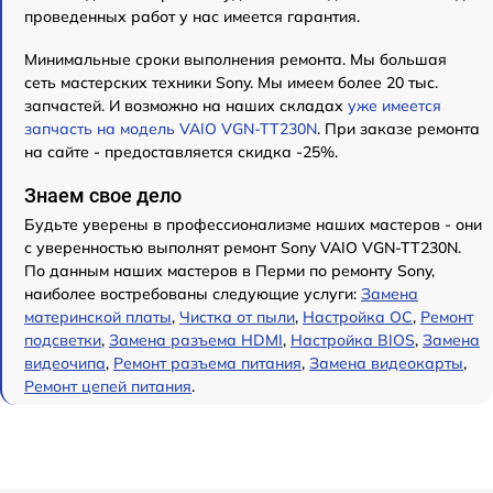
проведенных работ у нас имеется гарантия.
Минимальные сроки выполнения ремонта. Мы большая
сеть мастерских техники Sony. Мы имеем более 20 тыс.
запчастей. И возможно на наших складах
уже имеется
запчасть на модель VAIO VGN-TT230N
. При заказе ремонта
на сайте - предоставляется скидка -25%.
Знаем свое дело
Будьте уверены в профессионализме наших мастеров - они
с уверенностью выполнят ремонт Sony VAIO VGN-TT230N.
По данным наших мастеров в Перми по ремонту Sony,
наиболее востребованы следующие услуги:
Замена
материнской платы
,
Чистка от пыли
,
Настройка ОС
,
Ремонт
подсветки
,
Замена разъема HDMI
,
Настройка BIOS
,
Замена
видеочипа
,
Ремонт разъема питания
,
Замена видеокарты
,
Ремонт цепей питания
.