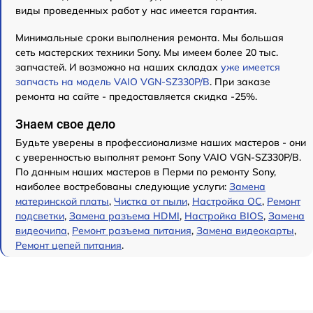
виды проведенных работ у нас имеется гарантия.
Минимальные сроки выполнения ремонта. Мы большая
сеть мастерских техники Sony. Мы имеем более 20 тыс.
запчастей. И возможно на наших складах
уже имеется
запчасть на модель VAIO VGN-SZ330P/B
. При заказе
ремонта на сайте - предоставляется скидка -25%.
Знаем свое дело
Будьте уверены в профессионализме наших мастеров - они
с уверенностью выполнят ремонт Sony VAIO VGN-SZ330P/B.
По данным наших мастеров в Перми по ремонту Sony,
наиболее востребованы следующие услуги:
Замена
материнской платы
,
Чистка от пыли
,
Настройка ОС
,
Ремонт
подсветки
,
Замена разъема HDMI
,
Настройка BIOS
,
Замена
видеочипа
,
Ремонт разъема питания
,
Замена видеокарты
,
Ремонт цепей питания
.