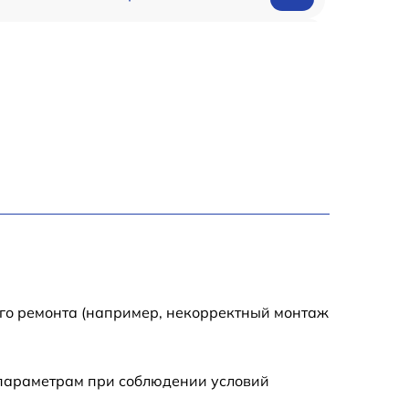
990 р
2600 р
1145 р
990 р
995 р
1050 р
ого ремонта (например, некорректный монтаж
890 р
 параметрам при соблюдении условий
1050 р