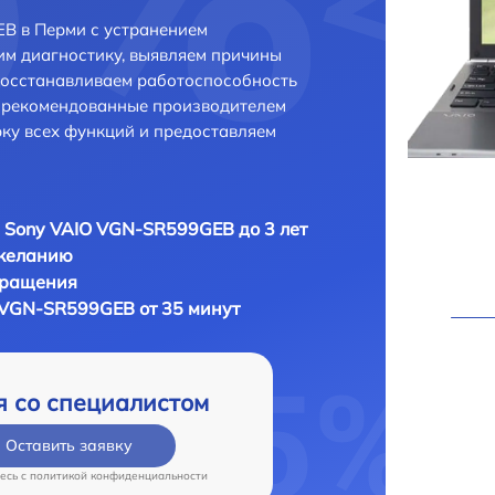
B в Перми с устранением
м диагностику, выявляем причины
восстанавливаем работоспособность
и рекомендованные производителем
рку всех функций и предоставляем
 Sony VAIO VGN-SR599GEB до 3 лет
 желанию
бращения
 VGN-SR599GEB от 35 минут
я со специалистом
Оставить заявку
есь c
политикой конфиденциальности