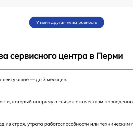
от 70 мин
У меня другая неисправность
от 80 мин
от 80 мин
ва сервисного центра в Перми
от 60 мин
мплектующие — до 3 месяцев.
от 30 мин
от 70 мин
ости, который напрямую связан с качеством проведенн
N-
от 50 мин
 из строя, утрата работоспособности или техническим
от 60 мин