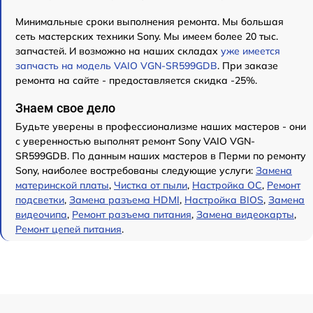
Минимальные сроки выполнения ремонта. Мы большая
сеть мастерских техники Sony. Мы имеем более 20 тыс.
запчастей. И возможно на наших складах
уже имеется
запчасть на модель VAIO VGN-SR599GDB
. При заказе
ремонта на сайте - предоставляется скидка -25%.
Знаем свое дело
Будьте уверены в профессионализме наших мастеров - они
с уверенностью выполнят ремонт Sony VAIO VGN-
SR599GDB. По данным наших мастеров в Перми по ремонту
Sony, наиболее востребованы следующие услуги:
Замена
материнской платы
,
Чистка от пыли
,
Настройка ОС
,
Ремонт
подсветки
,
Замена разъема HDMI
,
Настройка BIOS
,
Замена
видеочипа
,
Ремонт разъема питания
,
Замена видеокарты
,
Ремонт цепей питания
.