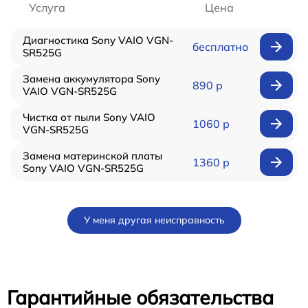
Услуга
Цена
Диагностика Sony VAIO VGN-
бесплатно
SR525G
Замена аккумулятора Sony
890 р
VAIO VGN-SR525G
Чистка от пыли Sony VAIO
1060 р
VGN-SR525G
Замена материнской платы
1360 р
Sony VAIO VGN-SR525G
У меня другая неисправность
Гарантийные обязательства