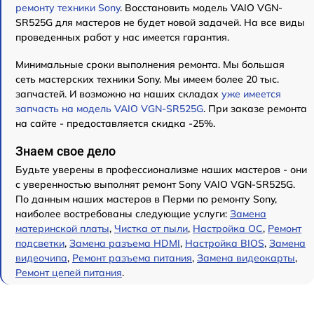
ремонту техники Sony
. Восстановить модель VAIO VGN-
SR525G для мастеров не будет новой задачей. На все виды
проведенных работ у нас имеется гарантия.
Минимальные сроки выполнения ремонта. Мы большая
сеть мастерских техники Sony. Мы имеем более 20 тыс.
запчастей. И возможно на наших складах
уже имеется
запчасть на модель VAIO VGN-SR525G
. При заказе ремонта
на сайте - предоставляется скидка -25%.
Знаем свое дело
Будьте уверены в профессионализме наших мастеров - они
с уверенностью выполнят ремонт Sony VAIO VGN-SR525G.
По данным наших мастеров в Перми по ремонту Sony,
наиболее востребованы следующие услуги:
Замена
материнской платы
,
Чистка от пыли
,
Настройка ОС
,
Ремонт
подсветки
,
Замена разъема HDMI
,
Настройка BIOS
,
Замена
видеочипа
,
Ремонт разъема питания
,
Замена видеокарты
,
Ремонт цепей питания
.