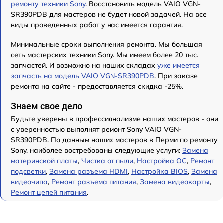
ремонту техники Sony
. Восстановить модель VAIO VGN-
SR390PDB для мастеров не будет новой задачей. На все
виды проведенных работ у нас имеется гарантия.
Минимальные сроки выполнения ремонта. Мы большая
сеть мастерских техники Sony. Мы имеем более 20 тыс.
запчастей. И возможно на наших складах
уже имеется
запчасть на модель VAIO VGN-SR390PDB
. При заказе
ремонта на сайте - предоставляется скидка -25%.
Знаем свое дело
Будьте уверены в профессионализме наших мастеров - они
с уверенностью выполнят ремонт Sony VAIO VGN-
SR390PDB. По данным наших мастеров в Перми по ремонту
Sony, наиболее востребованы следующие услуги:
Замена
материнской платы
,
Чистка от пыли
,
Настройка ОС
,
Ремонт
подсветки
,
Замена разъема HDMI
,
Настройка BIOS
,
Замена
видеочипа
,
Ремонт разъема питания
,
Замена видеокарты
,
Ремонт цепей питания
.