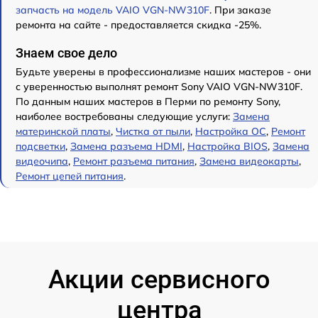
запчасть на модель VAIO VGN-NW310F
. При заказе
ремонта на сайте - предоставляется скидка -25%.
Знаем свое дело
Будьте уверены в профессионализме наших мастеров - они
с уверенностью выполнят ремонт Sony VAIO VGN-NW310F.
По данным наших мастеров в Перми по ремонту Sony,
наиболее востребованы следующие услуги:
Замена
материнской платы
,
Чистка от пыли
,
Настройка ОС
,
Ремонт
подсветки
,
Замена разъема HDMI
,
Настройка BIOS
,
Замена
видеочипа
,
Ремонт разъема питания
,
Замена видеокарты
,
Ремонт цепей питания
.
Акции сервисного
центра