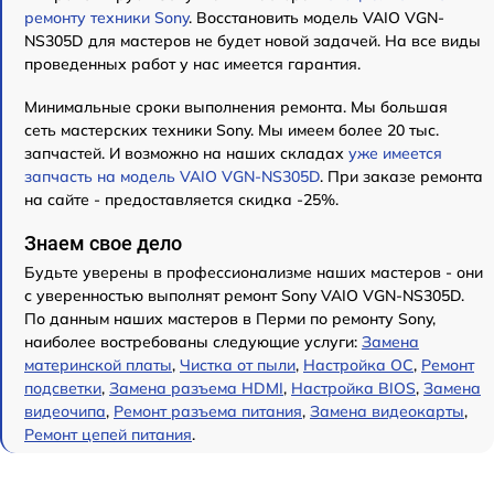
ремонту техники Sony
. Восстановить модель VAIO VGN-
NS305D для мастеров не будет новой задачей. На все виды
проведенных работ у нас имеется гарантия.
Минимальные сроки выполнения ремонта. Мы большая
сеть мастерских техники Sony. Мы имеем более 20 тыс.
запчастей. И возможно на наших складах
уже имеется
запчасть на модель VAIO VGN-NS305D
. При заказе ремонта
на сайте - предоставляется скидка -25%.
Знаем свое дело
Будьте уверены в профессионализме наших мастеров - они
с уверенностью выполнят ремонт Sony VAIO VGN-NS305D.
По данным наших мастеров в Перми по ремонту Sony,
наиболее востребованы следующие услуги:
Замена
материнской платы
,
Чистка от пыли
,
Настройка ОС
,
Ремонт
подсветки
,
Замена разъема HDMI
,
Настройка BIOS
,
Замена
видеочипа
,
Ремонт разъема питания
,
Замена видеокарты
,
Ремонт цепей питания
.