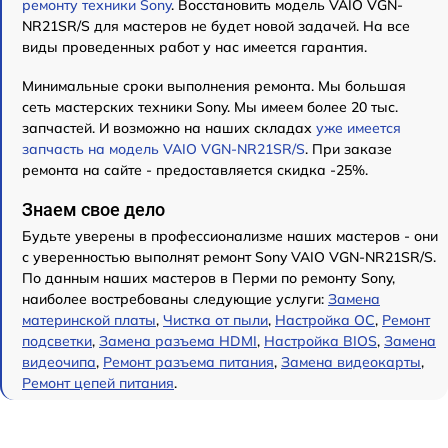
ремонту техники Sony
. Восстановить модель VAIO VGN-
NR21SR/S для мастеров не будет новой задачей. На все
виды проведенных работ у нас имеется гарантия.
Минимальные сроки выполнения ремонта. Мы большая
сеть мастерских техники Sony. Мы имеем более 20 тыс.
запчастей. И возможно на наших складах
уже имеется
запчасть на модель VAIO VGN-NR21SR/S
. При заказе
ремонта на сайте - предоставляется скидка -25%.
Знаем свое дело
Будьте уверены в профессионализме наших мастеров - они
с уверенностью выполнят ремонт Sony VAIO VGN-NR21SR/S.
По данным наших мастеров в Перми по ремонту Sony,
наиболее востребованы следующие услуги:
Замена
материнской платы
,
Чистка от пыли
,
Настройка ОС
,
Ремонт
подсветки
,
Замена разъема HDMI
,
Настройка BIOS
,
Замена
видеочипа
,
Ремонт разъема питания
,
Замена видеокарты
,
Ремонт цепей питания
.