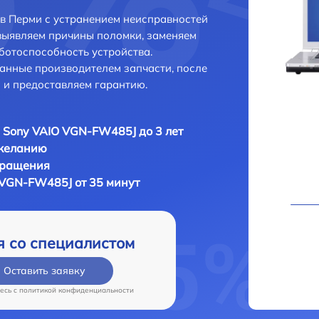
в Перми с устранением неисправностей
выявляем причины поломки, заменяем
ботоспособность устройства.
анные производителем запчасти, после
 и предоставляем гарантию.
 Sony VAIO VGN-FW485J до 3 лет
 желанию
бращения
 VGN-FW485J от 35 минут
я со специалистом
Оставить заявку
есь c
политикой конфиденциальности