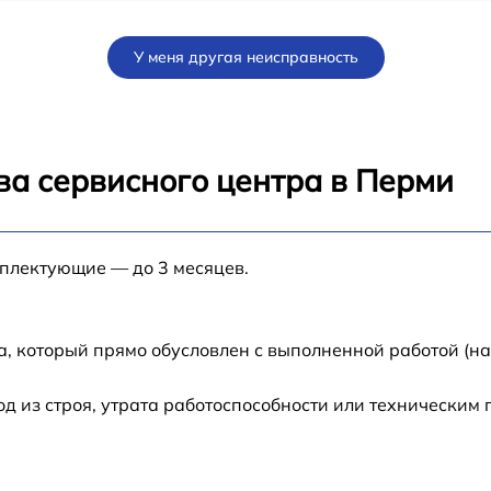
от 70 мин
У меня другая неисправность
от 80 мин
от 80 мин
ва сервисного центра в Перми
от 60 мин
мплектующие — до 3 месяцев.
J
от 30 мин
от 70 мин
а, который прямо обусловлен с выполненной работой (н
N-
от 50 мин
 из строя, утрата работоспособности или техническим
от 60 мин