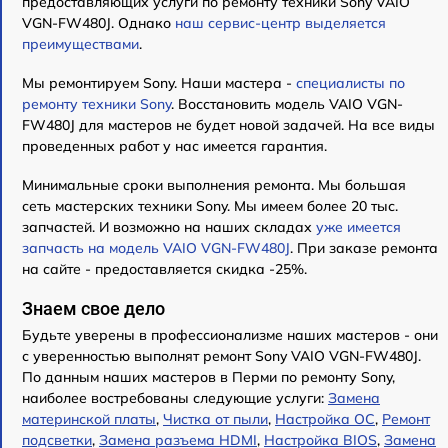
предоставляющих услуги по ремонту техники Sony VAIO
VGN-FW480J. Однако
наш сервис-центр выделяется
преимуществами
.
Мы ремонтируем Sony. Наши мастера -
специалисты по
ремонту техники Sony
. Восстановить модель VAIO VGN-
FW480J для мастеров не будет новой задачей. На все виды
проведенных работ у нас имеется гарантия.
Минимальные сроки выполнения ремонта. Мы большая
сеть мастерских техники Sony. Мы имеем более 20 тыс.
запчастей. И возможно на наших складах
уже имеется
запчасть на модель VAIO VGN-FW480J
. При заказе ремонта
на сайте - предоставляется скидка -25%.
Знаем свое дело
Будьте уверены в профессионализме наших мастеров - они
с уверенностью выполнят ремонт Sony VAIO VGN-FW480J.
По данным наших мастеров в Перми по ремонту Sony,
наиболее востребованы следующие услуги:
Замена
материнской платы
,
Чистка от пыли
,
Настройка ОС
,
Ремонт
подсветки
,
Замена разъема HDMI
,
Настройка BIOS
,
Замена