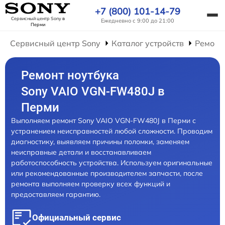
+7 (800) 101-14-79
Сервисный центр Sony
в
Ежедневно с 9:00 до 21:00
Перми
Сервисный центр Sony
Каталог устройств
Ремонт
Ремонт ноутбука
Sony VAIO VGN-FW480J в
Перми
Выполняем ремонт Sony VAIO VGN-FW480J в Перми с
устранением неисправностей любой сложности. Проводим
диагностику, выявляем причины поломки, заменяем
неисправные детали и восстанавливаем
работоспособность устройства. Используем оригинальные
или рекомендованные производителем запчасти, после
ремонта выполняем проверку всех функций и
предоставляем гарантию.
Официальный сервис