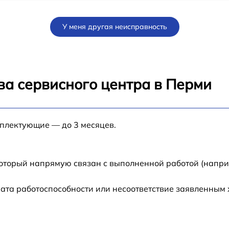
от 70 мин
У меня другая неисправность
от 80 мин
от 80 мин
ва сервисного центра в Перми
от 60 мин
мплектующие — до 3 месяцев.
J
от 30 мин
от 70 мин
который напрямую связан с выполненной работой (напри
N-
от 50 мин
ата работоспособности или несоответствие заявленным
от 60 мин