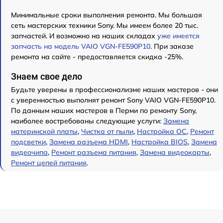
Минимальные сроки выполнения ремонта. Мы большая
сеть мастерских техники Sony. Мы имеем более 20 тыс.
запчастей. И возможно на наших складах
уже имеется
запчасть на модель VAIO VGN-FE590P10
. При заказе
ремонта на сайте - предоставляется скидка -25%.
Знаем свое дело
Будьте уверены в профессионализме наших мастеров - они
с уверенностью выполнят ремонт Sony VAIO VGN-FE590P10.
По данным наших мастеров в Перми по ремонту Sony,
наиболее востребованы следующие услуги:
Замена
материнской платы
,
Чистка от пыли
,
Настройка ОС
,
Ремонт
подсветки
,
Замена разъема HDMI
,
Настройка BIOS
,
Замена
видеочипа
,
Ремонт разъема питания
,
Замена видеокарты
,
Ремонт цепей питания
.