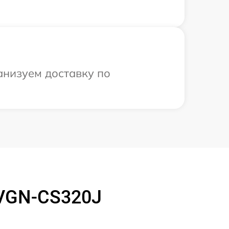
анизуем доставку по
 VGN-CS320J