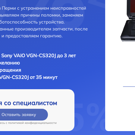
 Перми с устранением неисправностей
выявляем причины поломки, заменяем
ботоспособность устройства.
анные производителем запчасти, после
 и предоставляем гарантию.
 Sony VAIO VGN-CS320J до 3 лет
 желанию
бращения
 VGN-CS320J от 35 минут
я со специалистом
Оставить заявку
есь c
политикой конфиденциальности