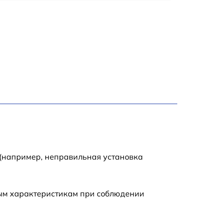
990 р
2600 р
1145 р
990 р
995 р
1050 р
 (например, неправильная установка
890 р
ным характеристикам при соблюдении
1050 р