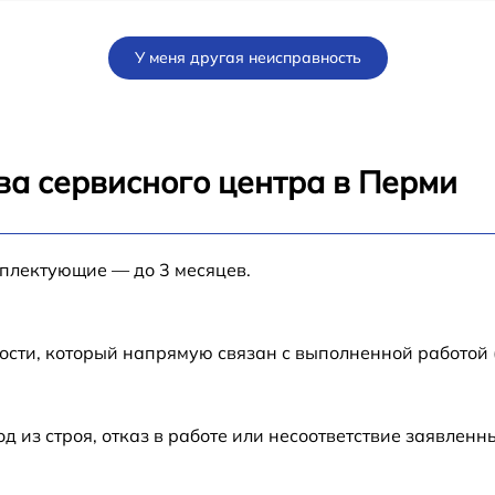
от 70 мин
У меня другая неисправность
от 80 мин
от 80 мин
ва сервисного центра в Перми
от 60 мин
мплектующие — до 3 месяцев.
от 30 мин
от 70 мин
ости, который напрямую связан с выполненной работой
N-
от 50 мин
из строя, отказ в работе или несоответствие заявлен
от 60 мин