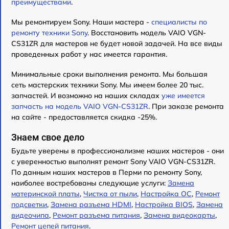
преимуществами
.
Мы ремонтируем Sony. Наши мастера -
специалисты по
ремонту техники Sony
. Восстановить модель VAIO VGN-
CS31ZR для мастеров не будет новой задачей. На все виды
проведенных работ у нас имеется гарантия.
Минимальные сроки выполнения ремонта. Мы большая
сеть мастерских техники Sony. Мы имеем более 20 тыс.
запчастей. И возможно на наших складах
уже имеется
запчасть на модель VAIO VGN-CS31ZR
. При заказе ремонта
на сайте - предоставляется скидка -25%.
Знаем свое дело
Будьте уверены в профессионализме наших мастеров - они
с уверенностью выполнят ремонт Sony VAIO VGN-CS31ZR.
По данным наших мастеров в Перми по ремонту Sony,
наиболее востребованы следующие услуги:
Замена
материнской платы
,
Чистка от пыли
,
Настройка ОС
,
Ремонт
подсветки
,
Замена разъема HDMI
,
Настройка BIOS
,
Замена
видеочипа
,
Ремонт разъема питания
,
Замена видеокарты
,
Ремонт цепей питания
.