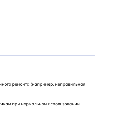
990 р
2600 р
1145 р
990 р
995 р
1050 р
енного ремонта (например, неправильная
890 р
стикам при нормальном использовании.
1050 р