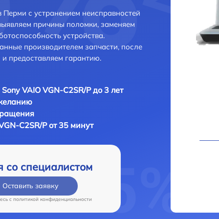
 Перми с устранением неисправностей
выявляем причины поломки, заменяем
ботоспособность устройства.
анные производителем запчасти, после
 и предоставляем гарантию.
 Sony VAIO VGN-C2SR/P до 3 лет
 желанию
бращения
 VGN-C2SR/P от 35 минут
я со специалистом
Оставить заявку
есь c
политикой конфиденциальности