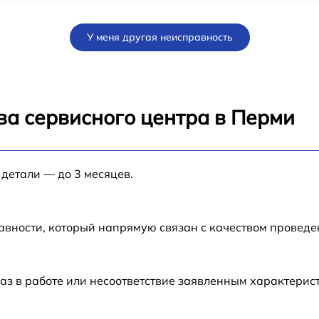
от 70 мин
У меня другая неисправность
от 80 мин
от 80 мин
ва сервисного центра в Перми
от 60 мин
 детали — до 3 месяцев.
от 30 мин
от 70 мин
авности, который напрямую связан с качеством провед
N-
от 50 мин
аз в работе или несоответствие заявленным характери
от 60 мин