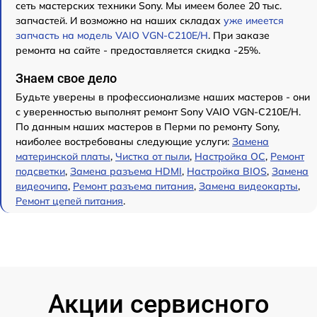
сеть мастерских техники Sony. Мы имеем более 20 тыс.
запчастей. И возможно на наших складах
уже имеется
запчасть на модель VAIO VGN-C210E/H
. При заказе
ремонта на сайте - предоставляется скидка -25%.
Знаем свое дело
Будьте уверены в профессионализме наших мастеров - они
с уверенностью выполнят ремонт Sony VAIO VGN-C210E/H.
По данным наших мастеров в Перми по ремонту Sony,
наиболее востребованы следующие услуги:
Замена
материнской платы
,
Чистка от пыли
,
Настройка ОС
,
Ремонт
подсветки
,
Замена разъема HDMI
,
Настройка BIOS
,
Замена
видеочипа
,
Ремонт разъема питания
,
Замена видеокарты
,
Ремонт цепей питания
.
Акции сервисного