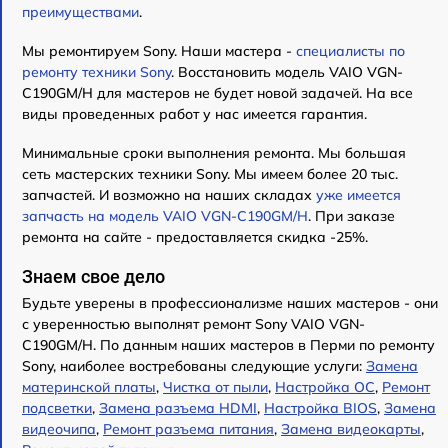
преимуществами
.
Мы ремонтируем Sony. Наши мастера -
специалисты по
ремонту техники Sony
. Восстановить модель VAIO VGN-
C190GM/H для мастеров не будет новой задачей. На все
виды проведенных работ у нас имеется гарантия.
Минимальные сроки выполнения ремонта. Мы большая
сеть мастерских техники Sony. Мы имеем более 20 тыс.
запчастей. И возможно на наших складах
уже имеется
запчасть на модель VAIO VGN-C190GM/H
. При заказе
ремонта на сайте - предоставляется скидка -25%.
Знаем свое дело
Будьте уверены в профессионализме наших мастеров - они
с уверенностью выполнят ремонт Sony VAIO VGN-
C190GM/H. По данным наших мастеров в Перми по ремонту
Sony, наиболее востребованы следующие услуги:
Замена
материнской платы
,
Чистка от пыли
,
Настройка ОС
,
Ремонт
подсветки
,
Замена разъема HDMI
,
Настройка BIOS
,
Замена
видеочипа
,
Ремонт разъема питания
,
Замена видеокарты
,