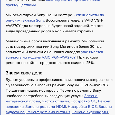
преимуществами
.
Мы ремонтируем Sony. Наши мастера -
специалисты по
ремонту техники Sony
. Восстановить модель VAIO VGN-
AW270Y для мастеров не будет новой задачей. На все
виды проведенных работ у нас имеется гарантия.
Минимальные сроки выполнения ремонта. Мы большая
сеть мастерских техники Sony. Мы имеем более 20 тыс.
запчастей. И возможно на наших складах
уже имеется
запчасть на модель VAIO VGN-AW270Y
. При заказе
ремонта на сайте - предоставляется скидка -25%.
Знаем свое дело
Будьте уверены в профессионализме наших мастеров - они
с уверенностью выполнят ремонт Sony VAIO VGN-AW270Y.
По данным наших мастеров в Перми по ремонту Sony,
наиболее востребованы следующие услуги:
Замена
материнской платы
,
Чистка от пыли
,
Настройка ОС
,
Ремонт
подсветки
,
Замена разъема HDMI
,
Настройка BIOS
,
Замена
видеочипа
,
Ремонт разъема питания
,
Замена видеокарты
,