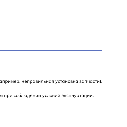
2600 р
1145 р
и
990 р
995 р
1050 р
апример, неправильная установка запчасти).
890 р
м при соблюдении условий эксплуатации.
1050 р
1100 р