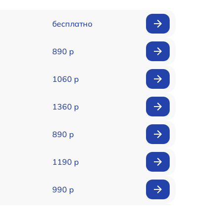
бесплатно
890 р
1060 р
1360 р
890 р
1190 р
990 р
990 р