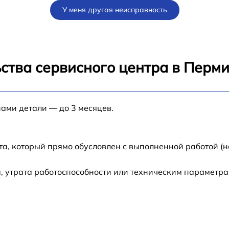
У меня другая неисправность
от 80 мин
от 80 мин
ства сервисного центра в Перм
от 60 мин
нами детали — до 3 месяцев.
R
от 30 мин
от 70 мин
та, который прямо обусловлен с выполненной работой (н
N-
от 50 мин
 утрата работоспособности или техническим параметра
от 60 мин
от 60 мин