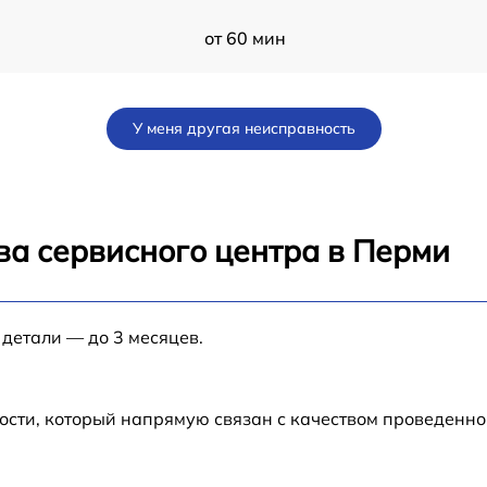
от 60 мин
от 70 мин
У меня другая неисправность
от 80 мин
от 80 мин
ва сервисного центра в Перми
от 60 мин
 детали — до 3 месяцев.
G
от 30 мин
от 70 мин
ости, который напрямую связан с качеством проведенн
N-
от 50 мин