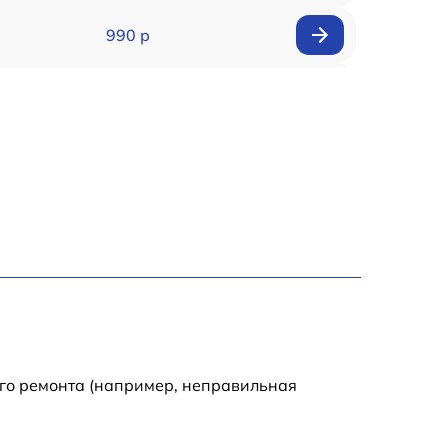
990 р
990 р
2600 р
1145 р
990 р
995 р
1050 р
ого ремонта (например, неправильная
890 р