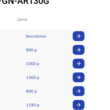
 VGN-AR130G
Цена
бесплатно
890 р
1060 р
1360 р
890 р
1190 р