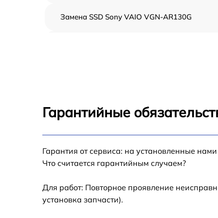
Замена SSD Sony VAIO VGN-AR130G
Восстановление данных Sony VAIO VGN-
AR130G
Замена северного моста Sony VAIO VGN-
AR130G
Замена экрана Sony VAIO VGN-AR130G
Гарантийные обязательст
Замена шлейфа матрицы Sony VAIO VGN-
AR130G
Гарантия от сервиса: на установленные нами
Замена термопасты Sony VAIO VGN-AR130
Что считается гарантийным случаем?
Замена системы охлаждения Sony VAIO
VGN-AR130G
Для работ: Повторное проявление неисправн
установка запчасти).
Замена оперативной памяти Sony VAIO VG
AR130G