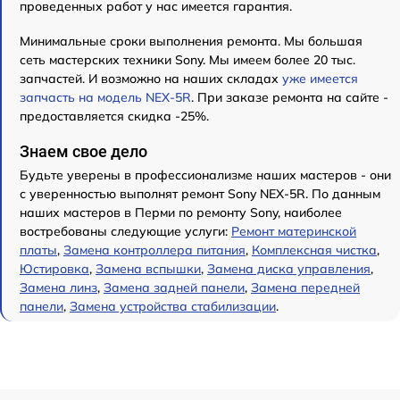
проведенных работ у нас имеется гарантия.
Минимальные сроки выполнения ремонта. Мы большая
сеть мастерских техники Sony. Мы имеем более 20 тыс.
запчастей. И возможно на наших складах
уже имеется
запчасть на модель NEX-5R
. При заказе ремонта на сайте -
предоставляется скидка -25%.
Знаем свое дело
Будьте уверены в профессионализме наших мастеров - они
с уверенностью выполнят ремонт Sony NEX-5R. По данным
наших мастеров в Перми по ремонту Sony, наиболее
востребованы следующие услуги:
Ремонт материнской
платы
,
Замена контроллера питания
,
Комплексная чистка
,
Юстировка
,
Замена вспышки
,
Замена диска управления
,
Замена линз
,
Замена задней панели
,
Замена передней
панели
,
Замена устройства стабилизации
.