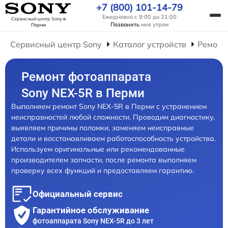
+7 (800) 101-14-79
Ежедневно с 9:00 до 21:00
Сервисный центр Sony
в
Позвонить
мне утром
Перми
Сервисный центр Sony
Каталог устройств
Ремонт
Ремонт фотоаппарата
Sony NEX-5R в Перми
Выполняем ремонт Sony NEX-5R в Перми с устранением
неисправностей любой сложности. Проводим диагностику,
выявляем причины поломки, заменяем неисправные
детали и восстанавливаем работоспособность устройства.
Используем оригинальные или рекомендованные
производителем запчасти, после ремонта выполняем
проверку всех функций и предоставляем гарантию.
Официальный сервис
Гарантийное обслуживание
фотоаппарата Sony NEX-5R до 3 лет